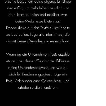
erzähle Besuchern deine eigene. Es ist der
ideale Ort, um mehr Infos über dich und
dein Team zu teilen und darüber, was
deine Website zu bieten hat.
Doppelklicke auf das Textfeld, um Inhalte
zu bearbeiten. Füge alle Infos hinzu, die
du mit deinen Besuchern teilen möchtest.
Wenn du ein Unternehmen hast, erzähle
etwas über dessen Geschichte. Erläutere
deine Unternehmenswerte und wie du
dich für Kunden engagierst. Füge ein
Foto, Video oder eine Galerie hinzu und
erhöhe so die Interaktion.